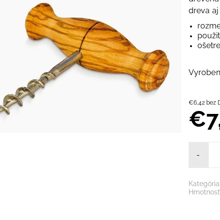
dreva aj
rozme
použit
ošetr
Vyrobené
€6,42 b
€7
-
Kategória
Hmotnosť