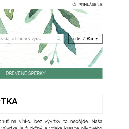
PRIHLÁSENIE
0 ks /
€0
DREVENÉ ŠPERKY
NTAKTY
RTKA
chuť na vínko, bez vývrtky to nepôjde. Naša
 vývrtka je funkčný a vďaka kresbe olivového