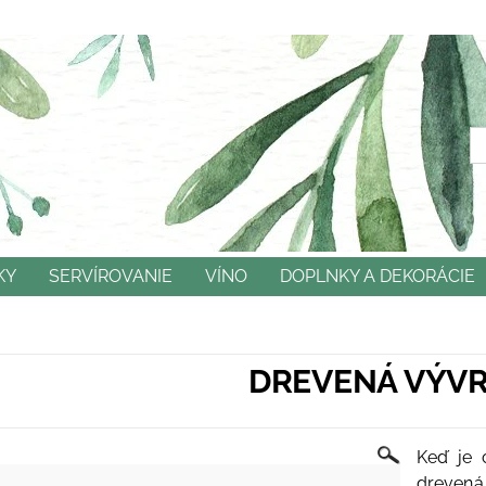
KY
SERVÍROVANIE
VÍNO
DOPLNKY A DEKORÁCIE
NÉ PODMIENKY
OCHRANA OSOBNÝCH ÚDAJOV
KO
DREVENÁ VÝV
Keď je 
drevená