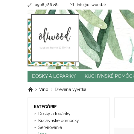
0908 786 282
info
@
oliwood.sk
DOSKY A LOPÁRIKY
KUCHYNSKÉ POMÔC
CENY DOPRAVY
REFERENCIE
OBCHOD
Víno
Drevená vývrtka
KATEGÓRIE
Dosky a lopáriky
Kuchynské pomôcky
Servírovanie