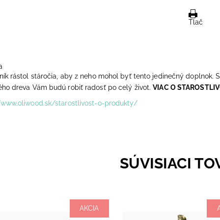
Tlač
a
ník rástol stáročia, aby z neho mohol byť tento jedinečný doplnok. S
ého dreva Vám budú robiť radosť po celý život.
VIAC O STAROSTLI
/www.oliwood.sk/starostlivost-o-produkty/
SÚVISIACI TO
AKCIA