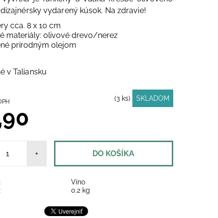
 dizajnérsky vydarený kúsok. Na zdravie!
ry cca. 8 x 10 cm
é materiály: olivové drevo/nerez
ené prírodným olejom
 v Taliansku
(3 ks)
SKLADOM
ez DPH
,90
+
:
Víno
:
0.2 kg