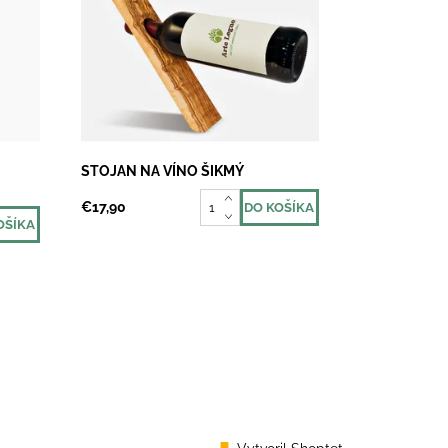
lúži
Nie, to nie je optický klam :) Drevený
nka,
stojan na jednu fľašku vína, ktorý
ri
rozhodne vyčarí úsmev na tvári. Je
víno
špeciálne navrhnutý tak, aby
vydržal...
Dostupnosť:
Skladom 2
STOJAN NA VÍNO ŠIKMÝ
€17,90