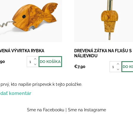
je chuť na vínko, bez vývrtky to
Zátka na fľašu s nálievkou pos
jde. Naša drevená vývrtka v
nielen v prípade nedopitého ví
e rybky je funkčný a vďaka
ale je veľkým pomocníkom aj p
be olivového dreva aj
samotnom nalievaní. Červené 
jnérsky veľmi...
už nikdy...
upnosť:
Skladom 3
Dostupnosť:
Skladom 2
VENÁ VÝVRTKA RYBKA
DREVENÁ ZÁTKA NA FĽAŠU S
NÁLIEVKOU
,90
€7,90
prvý, kto napíše príspevok k tejto položke.
idať komentár
Sme na Facebooku
|
Sme na Instagrame