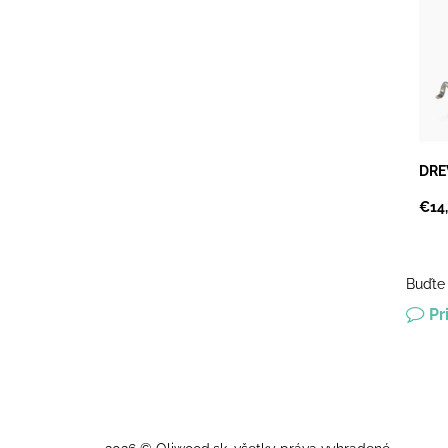
Keď 
nepô
tvar
kres
diza
Dost
DRE
€14
Buďte 
Pr