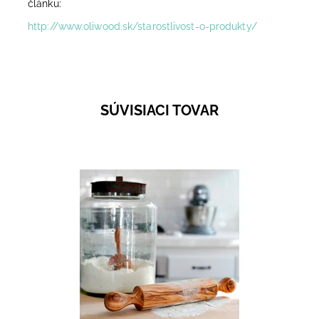
článku:
http://www.oliwood.sk/starostlivost-o-produkty/
SÚVISIACI TOVAR
Aj vaľkanie cesta môže byť príjemné pre zmysly.
Oblé, na dotyk príjemné tvary a v neposlednom
rade aj vizuálny zážitok - kresbu a kvalitu dreva...
Dostupnosť:
Skladom 1