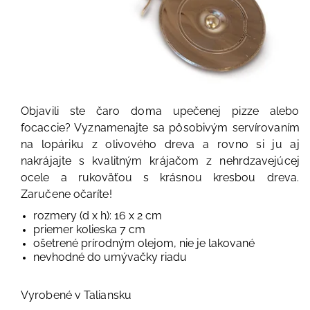
Objavili ste čaro doma upečenej pizze alebo
focaccie? Vyznamenajte sa pôsobivým servírovaním
na lopáriku z olivového dreva a rovno si ju aj
nakrájajte s kvalitným krájačom z nehrdzavejúcej
ocele a rukoväťou s krásnou kresbou dreva.
Zaručene očaríte!
rozmery (d x h): 16 x 2 cm
priemer kolieska 7 cm
ošetrené prírodným olejom, nie je lakované
nevhodné do umývačky riadu
Vyrobené v Taliansku