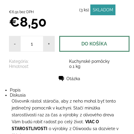
(3 ks)
SKLADOM
€6,91 bez DPH
€8,50
-
+
Kategória:
Kuchynské pomôcky
Hmotnosť:
0.1 kg
Otázka
Tlač
Popis
Diskusia
Olivovník rástol stáročia, aby z neho mohol byť tento
jedinečný pomocník v kuchyni. Stačí minútka
starostlivosti raz za čas a výrobky z olivového dreva
Vám budú robiť radosť po celý život.
VIAC O
STAROSTLIVOSTI
o výrobky z Oliwoodu sa dozviete v