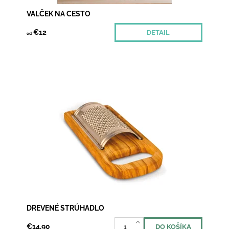
VALČEK NA CESTO
€12
DETAIL
od
Milujete taliansku kuchyňu? Tak to sa bez
bešamelovej omáčky nezaobídete. Elegantné
strúhadlo z olivového dreva a nehrdzavejúcej ocele
využijete...
Dostupnosť:
Skladom 2
DREVENÉ STRÚHADLO
€14,90