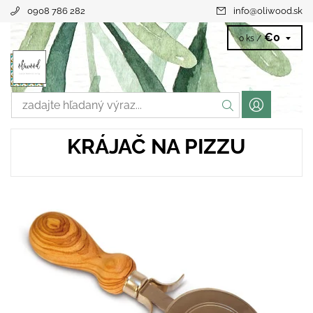
0908 786 282
info
@
oliwood.sk
€0
0 ks /
KRÁJAČ NA PIZZU