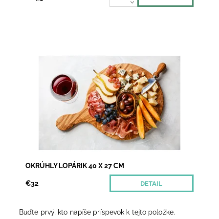
Masívny lopárik z olivového dreva Vás utvrdí v tom,
že jeme aj očami – čokoľvek na ňom naservírujete,
bude vyzerať aj chutiť fantasticky - od...
Dostupnosť:
Momentálne nedostupné
OKRÚHLY LOPÁRIK 40 X 27 CM
€32
DETAIL
Buďte prvý, kto napíše príspevok k tejto položke.