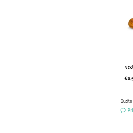
Noží
oli
sprí
kávy
Obľú
Dost
NOŽ
€6,
Buďte 
Pr