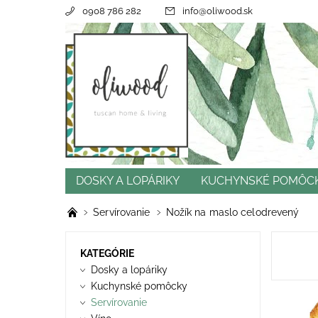
0908 786 282
info
@
oliwood.sk
DOSKY A LOPÁRIKY
KUCHYNSKÉ POMÔC
CENY DOPRAVY
REFERENCIE
OBCHOD
Servírovanie
Nožík na maslo celodrevený
KATEGÓRIE
Dosky a lopáriky
Kuchynské pomôcky
Servírovanie