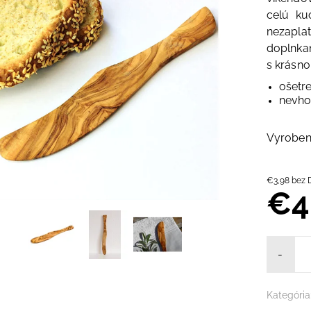
celú ku
nezapla
doplnka
s krásno
ošetre
nevho
Vyrobené
€3,98 b
€4
-
Kategória