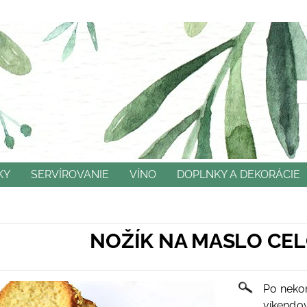
KY
SERVÍROVANIE
VÍNO
DOPLNKY A DEKORÁCIE
NÉ PODMIENKY
OCHRANA OSOBNÝCH ÚDAJOV
KO
NOŽÍK NA MASLO CE
Po nekon
víkendo