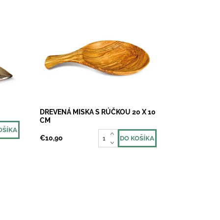
ebe.
Chutná malá miska z olivového
e
dreva s rúčkou. Ideálna na
servírovanie olív, syra, orieškov,
pár
niečoho malého k vínku. rozmery (d
x š x v): 20 x 10...
Dostupnosť:
Skladom 2
DREVENÁ MISKA S RÚČKOU 20 X 10
CM
€10,90