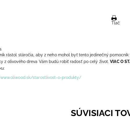
Tlač
a
ník rástol stáročia, aby z neho mohol byť tento jedinečný pomocník v
y z olivového dreva Vám budú robiť radosť po celý život.
VIAC O S
ku:
/www.oliwood.sk/starostlivost-o-produkty/
SÚVISIACI TO