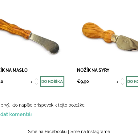
k na maslo s krásnou kresbou
Život je komplikovaný sám os
vového dreva Vám bez pochýb
Vaše jedlo nemusí byť. Zobert
jemní sobotné ráno v znamení
lopárik, Vaše obľúbené syry a
, vianočky a samozrejme masla.
prosciutto z chladničky, víno, 
bite si ho...
olív, pečivo,...
upnosť:
Skladom 6
Dostupnosť:
Skladom 5
ÍK NA MASLO
NOŽÍK NA SYRY
50
€9,90
prvý, kto napíše príspevok k tejto položke.
idať komentár
Sme na Facebooku
|
Sme na Instagrame