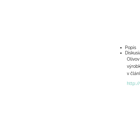
Popis
Diskusi
Olivov
výrobk
v člán
http:/