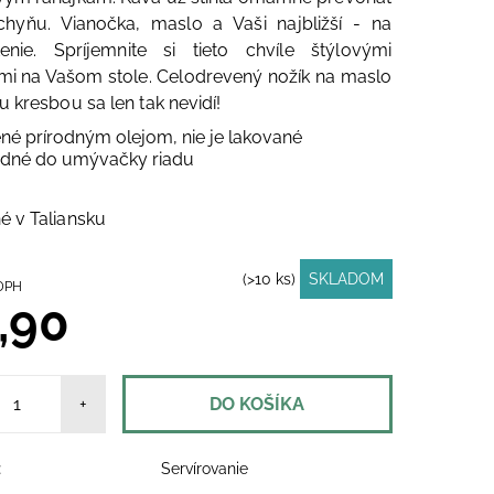
chyňu. Vianočka, maslo a Vaši najbližší - na
tenie. Spríjemnite si tieto chvíle štýlovými
mi na Vašom stole. Celodrevený nožík na maslo
u kresbou sa len tak nevidí!
né prírodným olejom, nie je lakované
dné do umývačky riadu
 v Taliansku
(>10 ks)
SKLADOM
ez DPH
,90
+
:
Servírovanie