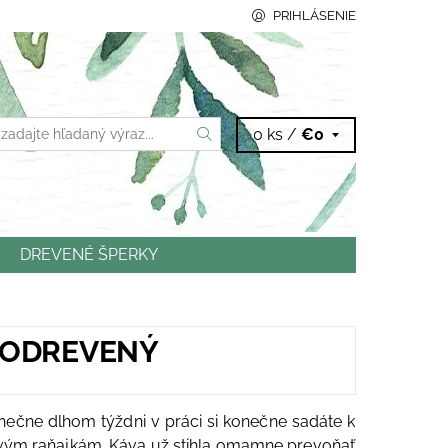
PRIHLÁSENIE
0 ks /
€0
DREVENÉ ŠPERKY
NTAKTY
LODREVENÝ
ečne dlhom týždni v práci si konečne sadáte k
vým raňajkám. Káva už stihla omamne prevoňať