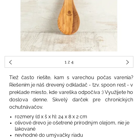
1
z 4
Tiež často riešite, kam s varechou počas varenia?
Riešením je náš drevený odkladač - tzv. spoon rest - v
preklade miesto, kde vareška odpočíva :) Využijete ho
doslova denne. Skvelý darček pre chronických
ochutnávačov.
rozmery (d x š x h): 24 x 8 x 2 cm
olivové drevo je ošetrené prírodným olejom, nie je
lakované
nevhodné do umývačky riadu