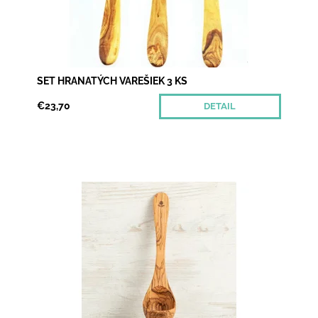
SET HRANATÝCH VAREŠIEK 3 KS
€23,70
DETAIL
Milujeme talianske príbehy o jedle. Napr. obľúbená
polievka Minestrone je od slova 'minestrare'
(spravovať) a naráža na to, ako kedysi otec rodiny...
Dostupnosť:
Momentálne nedostupné