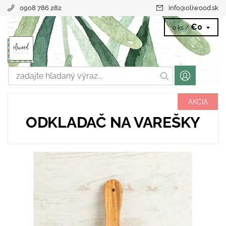
0908 786 282
info
@
oliwood.sk
€0
0 ks /
AKCIA
ODKLADAČ NA VAREŠKY