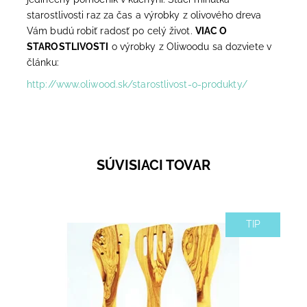
starostlivosti raz za čas a výrobky z olivového dreva
Vám budú robiť radosť po celý život.
VIAC O
STAROSTLIVOSTI
o výrobky z Oliwoodu sa dozviete v
článku:
http://www.oliwood.sk/starostlivost-o-produkty/
SÚVISIACI TOVAR
TIP
Čo spraví väčšiu radosť ako vareška z olivového
dreva? TRI varešky z olivového dreva :) Výhodný set
obracačiek je pekný darček napr. do novej...
Dostupnosť:
Momentálne nedostupné