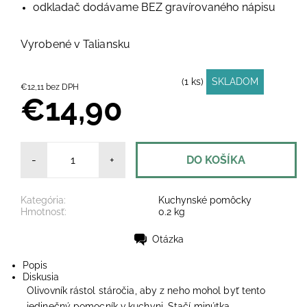
odkladač dodávame BEZ gravírovaného nápisu
Vyrobené v Taliansku
(1 ks)
SKLADOM
€12,11 bez DPH
€14,90
-
+
Kategória:
Kuchynské pomôcky
Hmotnosť:
0.2 kg
Otázka
Tlač
Popis
Diskusia
Olivovník rástol stáročia, aby z neho mohol byť tento
jedinečný pomocník v kuchyni. Stačí minútka