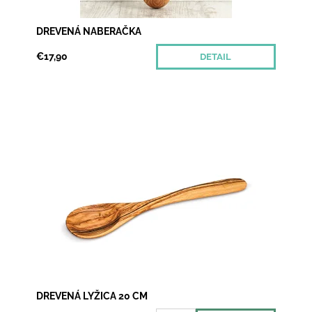
DREVENÁ NABERAČKA
€17,90
DETAIL
Omáčka na cestoviny už buble na sporáku nejakú tú
hodinku - je čas ochutnávať! Lyžicou z olivového
dreva sa bude vo Vašej rozvoňanej kuchyni...
Dostupnosť:
Skladom 7
DREVENÁ LYŽICA 20 CM