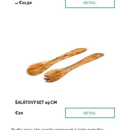
€11,50
DETAIL
od
Ak si často pochutnávate na čerstvom šaláte zo
zeleniny či ovocia, doprajte si luxusný šalátový set z
olivového dreva. Oceníte ho pri miešaní aj...
Dostupnosť:
Momentálne nedostupné
ŠALÁTOVÝ SET 29 CM
€20
DETAIL