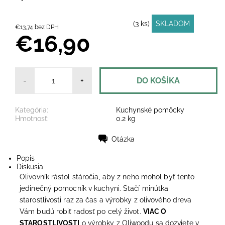
(3 ks)
SKLADOM
€13,74 bez DPH
€16,90
-
+
Kategória:
Kuchynské pomôcky
Hmotnosť:
0.2 kg
Otázka
Tlač
Popis
Diskusia
Olivovník rástol stáročia, aby z neho mohol byť tento
jedinečný pomocník v kuchyni. Stačí minútka
starostlivosti raz za čas a výrobky z olivového dreva
Vám budú robiť radosť po celý život.
VIAC O
STAROSTLIVOSTI
o výrobky z Oliwoodu sa dozviete v