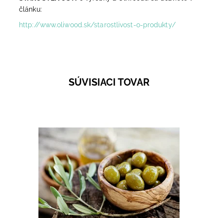
článku:
http://www.oliwood.sk/starostlivost-o-produkty/
SÚVISIACI TOVAR
Drevená miska z olivového dreva spraví dokonalou
každé Vaše jedlo - stačí si vybrať veľkosť. Menšie
kúsky sú ideálne na dipy, salsy, olivy...
Dostupnosť:
Skladom