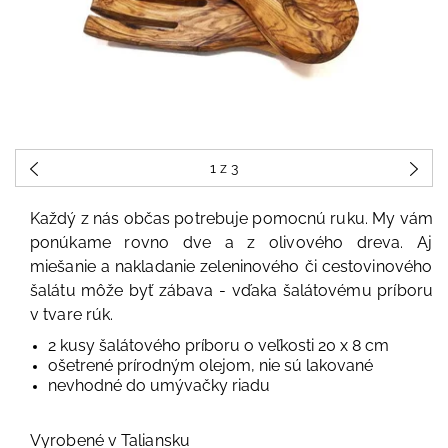
1
z 3
Každý z nás občas potrebuje pomocnú ruku. My vám
ponúkame rovno dve a z olivového dreva. Aj
miešanie a nakladanie zeleninového či cestovinového
šalátu môže byť zábava - vďaka šalátovému príboru
v tvare rúk.
2 kusy šalátového príboru o veľkosti 20 x 8 cm
ošetrené prírodným olejom, nie sú lakované
nevhodné do umývačky riadu
Vyrobené v Taliansku