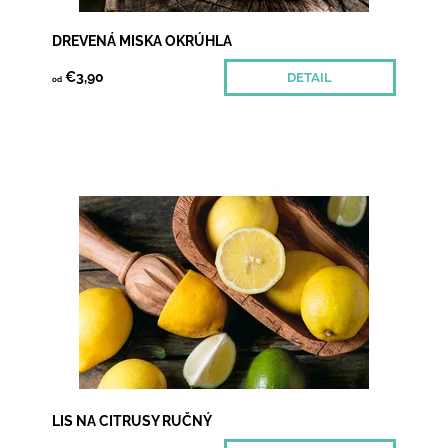
DREVENÁ MISKA OKRÚHLA
€3,90
DETAIL
od
Slnko, pohoda, letný večer.. a Váš jediný problém je,
že neviete či Mojito alebo Cuba libre. Masívny ručný
lis na citrusy oceníte vždy keď...
Dostupnosť:
Momentálne nedostupné
LIS NA CITRUSY RUČNÝ