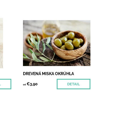
ového
Drevená miska z olivového dreva
,
spraví dokonalou každé Vaše jedlo -
z
stačí si vybrať veľkosť. Menšie kúsky
sú ideálne na dipy, salsy, olivy...
Dostupnosť:
Skladom
DREVENÁ MISKA OKRÚHLA
€3,90
L
DETAIL
od