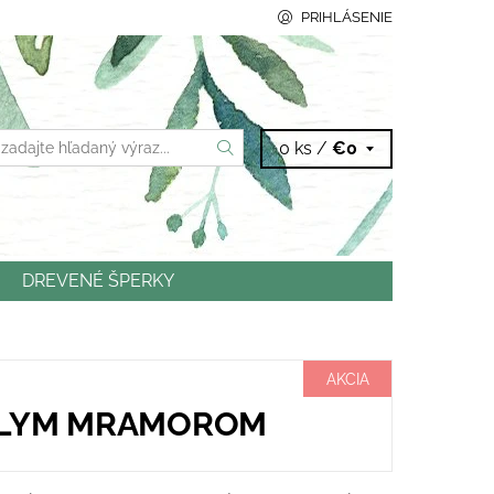
PRIHLÁSENIE
0 ks /
€0
DREVENÉ ŠPERKY
NTAKTY
AKCIA
IELYM MRAMOROM