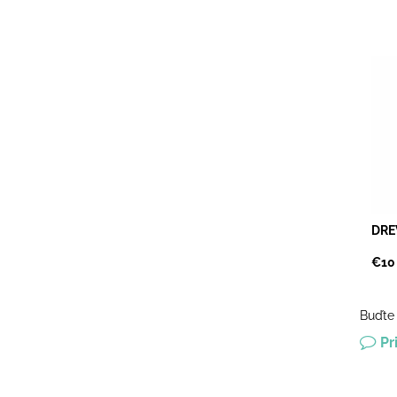
Malá
drev
nieč
jedn
Sprav
Dost
DRE
€10
Buďte 
Pr