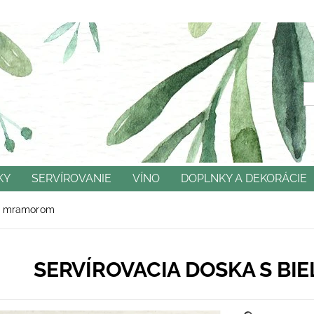
KY
SERVÍROVANIE
VÍNO
DOPLNKY A DEKORÁCIE
NÉ PODMIENKY
OCHRANA OSOBNÝCH ÚDAJOV
KO
ym mramorom
SERVÍROVACIA DOSKA S B