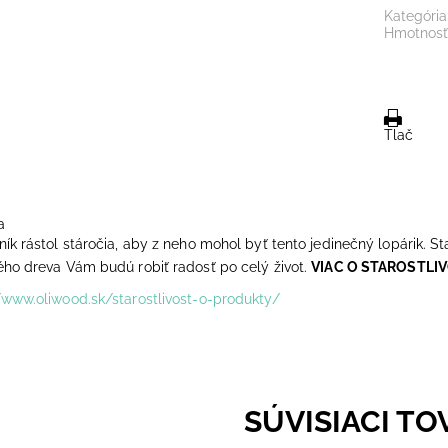
Kategória
Hmotnosť
Tlač
a
ník rástol stáročia, aby z neho mohol byť tento jedinečný lopárik. St
ého dreva Vám budú robiť radosť po celý život.
VIAC O STAROSTLI
/www.oliwood.sk/starostlivost-o-produkty/
SÚVISIACI TO