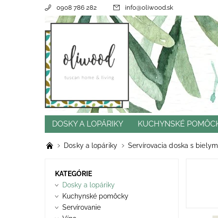
0908 786 282
info
@
oliwood.sk
DOSKY A LOPÁRIKY
KUCHYNSKÉ POMÔC
CENY DOPRAVY
REFERENCIE
OBCHOD
Dosky a lopáriky
Servírovacia doska s biel
KATEGÓRIE
Dosky a lopáriky
Kuchynské pomôcky
Servírovanie