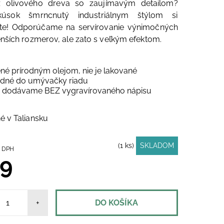
 olivového dreva so zaujímavým detailom?
kúsok šmrncnutý industriálnym štýlom si
ete! Odporúčame na servírovanie výnimočných
nších rozmerov, ale zato s veľkým efektom.
né prírodným olejom, nie je lakované
dné do umývačky riadu
 dodávame BEZ vygravírovaného nápisu
 v Taliansku
(1 ks)
SKLADOM
9 bez DPH
9
+