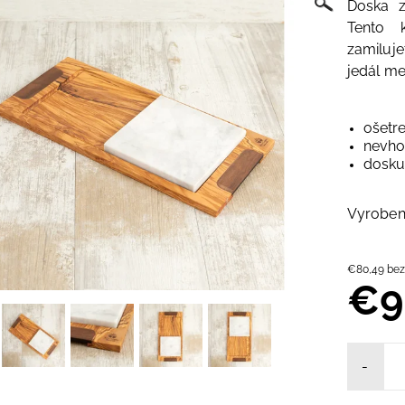
Doska z
Tento 
zamiluj
jedál me
ošetre
nevho
dosku
Vyrobené
€80,4
€9
-