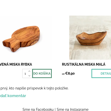
 ale masívna miska z olivového
Malá ale masívna miska z oliv
a. Ideálna na syr, olivy, oriešky,
dreva. Ideálna na olivy, oriešky
o malé k vínku. Vyrobená z
niečo malé k vínku. Vyrobená 
ého kusu olivového dreva.
jedného kusu olivového dreva,
í...
navyše so...
upnosť:
Skladom 5
Momentálne
Dostupnosť:
nedostupné
VENÁ MISKA RYBKA
RUSTIKÁLNA MISKA MALÁ
€8,90
DETAI
od
prvý, kto napíše príspevok k tejto položke.
idať komentár
Sme na Facebooku
|
Sme na Instagrame