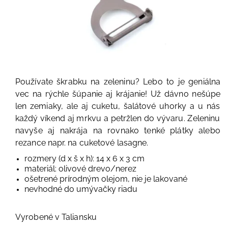
Používate škrabku na zeleninu? Lebo to je geniálna
vec na rýchle šúpanie aj krájanie! Už dávno nešúpe
len zemiaky, ale aj cuketu, šalátové uhorky a u nás
každý víkend aj mrkvu a petržlen do vývaru. Zeleninu
navyše aj nakrája na rovnako tenké plátky alebo
rezance napr. na cuketové lasagne.
rozmery (d x š x h): 14 x 6 x 3 cm
materiál: olivové drevo/nerez
ošetrené prírodným olejom, nie je lakované
nevhodné do umývačky riadu
Vyrobené v Taliansku