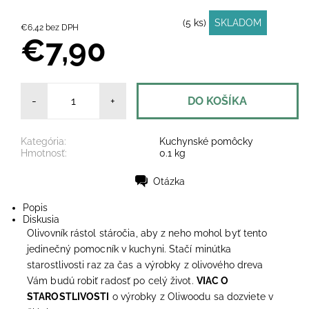
(5 ks)
SKLADOM
€6,42 bez DPH
€7,90
-
+
Kategória:
Kuchynské pomôcky
Hmotnosť:
0.1 kg
Otázka
Tlač
Popis
Diskusia
Olivovník rástol stáročia, aby z neho mohol byť tento
jedinečný pomocník v kuchyni. Stačí minútka
starostlivosti raz za čas a výrobky z olivového dreva
Vám budú robiť radosť po celý život.
VIAC O
STAROSTLIVOSTI
o výrobky z Oliwoodu sa dozviete v