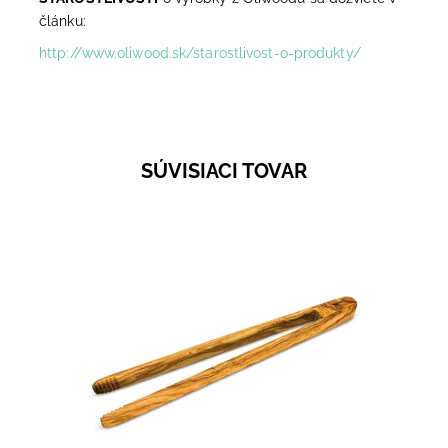
článku:
http://www.oliwood.sk/starostlivost-o-produkty/
SÚVISIACI TOVAR
Našu masívnu obracačku z olivového dreva oceníte
najmä v čase letných grilovačiek, ale navodí Vám
príjemné spomienky aj v chladných mesiacoch pri...
Dostupnosť:
Momentálne nedostupné