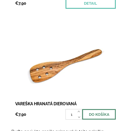
€7,90
DETAIL
Sú dni, keď jednoducho potrebujete niečo mastné a
kalorické, šalát to nespraví. Nič sa nedeje, zajtra je
tu nový deň, dnes si vychutnajte tie...
Dostupnosť:
Skladom 1
VAREŠKA HRANATÁ DIEROVANÁ
€7,90