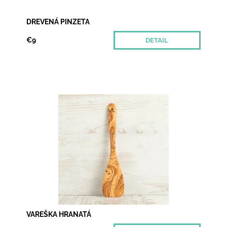
DREVENÁ PINZETA
€9
DETAIL
Aj najbežnejšia vareška v domácnosti môže mať
nádych luxusu a voňať slnkom zaliatym
Toskánskom. To všetko vďaka olivovému drevu,
ktorého kresba...
Dostupnosť:
Momentálne nedostupné
VAREŠKA HRANATÁ