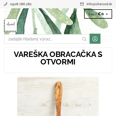
0908 786 282
info
@
oliwood.sk
€0
0 ks /
VAREŠKA OBRACAČKA S
OTVORMI