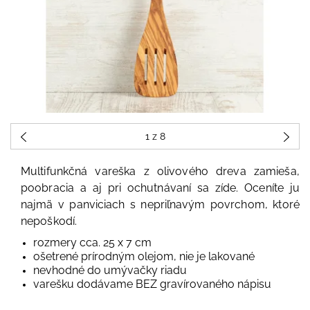
1
z 8
Multifunkčná vareška z olivového dreva zamieša,
poobracia a aj pri ochutnávaní sa zíde. Oceníte ju
najmä v panviciach s nepriľnavým povrchom, ktoré
nepoškodí.
rozmery cca. 25 x 7 cm
ošetrené prírodným olejom, nie je lakované
nevhodné do umývačky riadu
varešku dodávame BEZ gravírovaného nápisu