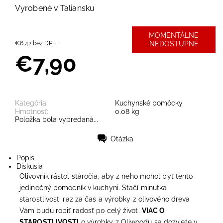
Vyrobené v Taliansku
MOMENTÁLNE
€6,42 bez DPH
NEDOSTUPNÉ
€7,90
Kategória:
Kuchynské pomôcky
Hmotnosť:
0.08 kg
Položka bola vypredaná...
Otázka
Tlač
Popis
Diskusia
Olivovník rástol stáročia, aby z neho mohol byť tento
jedinečný pomocník v kuchyni. Stačí minútka
starostlivosti raz za čas a výrobky z olivového dreva
Vám budú robiť radosť po celý život.
VIAC O
STAROSTLIVOSTI
o výrobky z Oliwoodu sa dozviete v