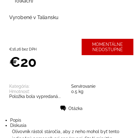
fotkách)
Vyrobené v Taliansku
MOMENTÁLNE
€16,26 bez DPH
NEDOSTUPNÉ
€20
Kategória:
Servírovanie
Hmotnosť:
0.5 kg
Položka bola vypredaná...
Otázka
Tlač
Popis
Diskusia
Olivovník rástol stáročia, aby z neho mohol byť tento