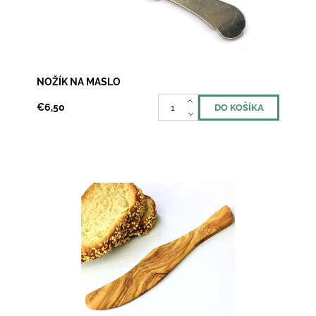
NOŽÍK NA MASLO
€6,50
Po nekonečne dlhom týždni v práci si konečne
sadáte k víkendovým raňajkám. Káva už stihla
omamne prevoňať celú kuchyňu. Vianočka, maslo a
Vaši...
Dostupnosť:
Skladom >10