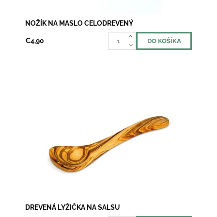
NOŽÍK NA MASLO CELODREVENÝ
€4,90
Vaše skvele ugrilované mäso bude dokonalé, keď ho
naservírujete s luxusnou salsou alebo sviežou
omáčkou. Koľko ľudí, toľko chutí - a práve preto -...
Dostupnosť:
Skladom 3
DREVENÁ LYŽIČKA NA SALSU