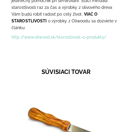
jedinečný pomocník pri servírovaní. Stačí minútka
starostlivosti raz za čas a výrobky z olivového dreva
Vám budú robiť radosť po celý život.
VIAC O
STAROSTLIVOSTI
o výrobky z Oliwoodu sa dozviete v
článku:
http://www.oliwood.sk/starostlivost-o-produkty/
SÚVISIACI TOVAR
Nožík na maslo s krásnou kresbou olivového dreva
Vám bez pochýb spríjemní sobotné ráno v znamení
kávy, vianočky a samozrejme masla. Obľúbite si ho...
Dostupnosť:
Skladom 6