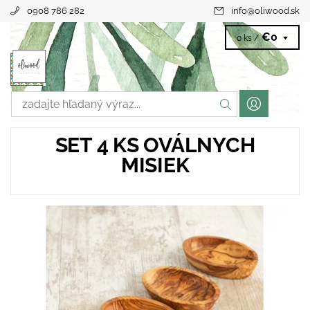
0908 786 282
info
@
oliwood.sk
€0
0 ks /
SET 4 KS OVÁLNYCH
MISIEK