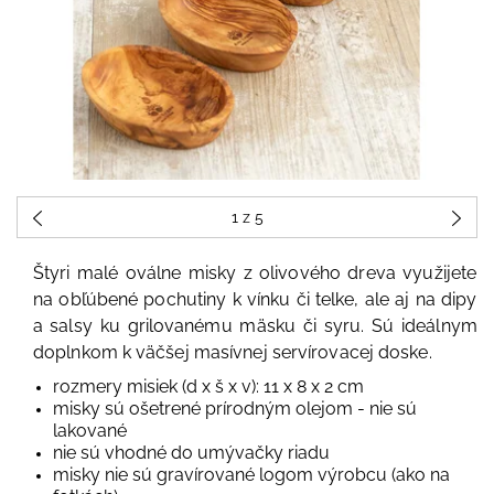
1
z 5
Štyri malé oválne misky z olivového dreva využijete
na obľúbené pochutiny k vínku či telke, ale aj na dipy
a salsy
ku grilovanému mäsku či syru. Sú ideálnym
doplnkom k väčšej masívnej servírovacej doske.
rozmery misiek (d x š x v):
11 x 8 x 2 cm
misky sú ošetrené prírodným olejom - nie sú
lakované
nie sú vhodné do umývačky riadu
misky nie sú gravírované logom výrobcu (ako na